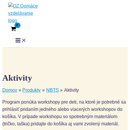
1 produkt
12 produktov
1 produkt
1 produkt
1 produkt
3 produkty
4 produkty
4 produkty
1 produkt
3 produkty
1 produkt
1 produkt
2 produkty
Preskočiť na obsah
Sorted by latest
Main Menu
Aktivity
Domov
Produkty
NBTS
Aktivity
Program ponúka workshopy pre deti, na ktoré je potrebné sa
prihlásiť pridaním jedného alebo viacerých workshopov do
košíka. V prípade workshopu so spotrebným materiálom
(tričko, taška) pridajte do košíka aj vami zvolený materiál.