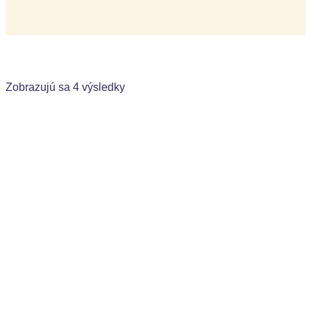
Zobrazujú sa 4 výsledky
Workshop 1: Kúzelná fyzika
Hodnotenie
0
z 5
0,00
€