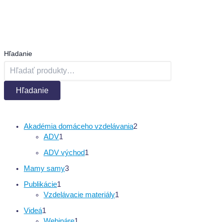
Workshop 2: Zvukový dizajn
Hodnotenie
0
z 5
Hľadanie
0,00
€
Hľadanie
Akadémia domáceho vzdelávania
2
ADV
1
ADV východ
1
Mamy samy
3
Publikácie
1
Vzdelávacie materiály
1
Videá
1
Webináre
1