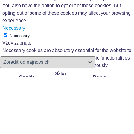
You also have the option to opt-out of these cookies. But
opting out of some of these cookies may affect your browsing
experience.
Necessary
Necessary
Vždy zapnuté
Necessary cookies are absolutely essential for the website to
function properly. These cookies ensure basic functionalities
and security features of the website, anonymously.
Dĺžka
Cookie
Popis
trvania
This cookie is set by GDPR
Cookie Consent plugin. The
cookielawinfo-
11
cookie is used to store the
checkbox-analytics
months
user consent for the cookies
in the category "Analytics".
The cookie is set by GDPR