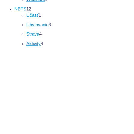
NBTS
12
Účasť
1
Ubytovanie
3
Strava
4
Aktivity
4