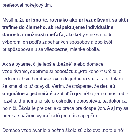
preferoval hokejový tím.
Myslím, že
pri športe, rovnako ako pri vzdelávaní, sa skôr
trafíme do čierneho, ak rešpektujeme individuálne
danosti a možnosti dieťaťa
, ako keby sme sa riadili
výberom len podľa zabehaných spôsobov alebo kvôli
prispôsobovaniu sa všeobecnej mienke okolia.
Ak sa pýtame, či je lepšie „bežné“ alebo domáce
vzdelávanie, doplňme si podotázku: „Pre koho?“ Určite je
jednoduchšie hodiť všetkých do jedného vreca, ale dúfam,
že sme si to už odvykli. Verím, že chápeme, že
deti sú
originálne a jedinečné
a zatiaľ čo jedného jedno prostredie
rozvíja, druhému to isté prostredie neprospieva, ba dokonca
ho ničí. Škola je pre deti ako práca pre dospelých. A aj my sa
predsa snažíme vybrať si tú pre nás najlepšiu.
Domáce vzdelávanie a bežná škola sú ako dva „paralelné“