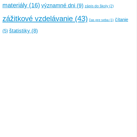
materiály
(16)
významné dni
(9)
zápis do školy
(2)
zážitkové vzdelávanie
(43)
čítanie
čas pre seba
(1)
štatistiky
(8)
(5)