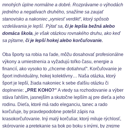
mnohých úplne normálne a dobré. Rozprávame o výhodách
jedného a negatívach druhého, snažíme sa zaujať
stanovisko a nakoniec „vyniesť verdikt“, ktorý spôsob
vzdelávania je lepší. Pýtať sa,
či je lepšia bežná alebo
domáca škola
, je však otázkou rovnakého druhu, ako keď
sa pýtame,
či je lepší hokej alebo korčuľovanie.
Oba športy sa robia na ľade, môžu dosahovať profesionálne
výkony a umiestnenia a vyžadujú toľko času, energie a
financií, ako vysoko to „chceme dotiahnuť“. Korčuľovanie je
šport individuálny, hokej kolektívny… Naša otázka, ktorý
šport je lepší, žiada nakoniec k sebe ďalšiu otázku či
doplnenie:
„PRE KOHO?“
A vtedy sa rozhodovanie a výber
stáva ľahším, jasnejším a skutočne lepším aj pre dieťa a jeho
rodinu. Dieťa, ktoré má rado eleganciu, tanec a rado
korčuľuje, by pravdepodobne potešil zápis na
krasokorčuľovanie. Iný malý korčuliar, ktorý miluje rýchlosť,
skórovanie a pretekanie sa bok po boku s inými, by zrejme