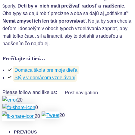
športy.
Deti by v nich mali prežívať radosť a nadšenie.
Oba
typy sa dajú robiť precízne a oba sa dajú aj „odfláknuť“.
Nemá zmysel ich len tak porovnávať.
No ja by som chcela
deťom i dospelým v oboch typoch vzdelávania zapriať, aby
mali toľko času, síl a financií, aby to dotiahli s radosťou a
nadšením čo najďalej.
Prečítajte si tiež…
Domáca škola pre moje dieťa
Štýly v domácom vzdelávaní
Please follow and like us:
Post navigation
20
0
20
20
PREVIOUS