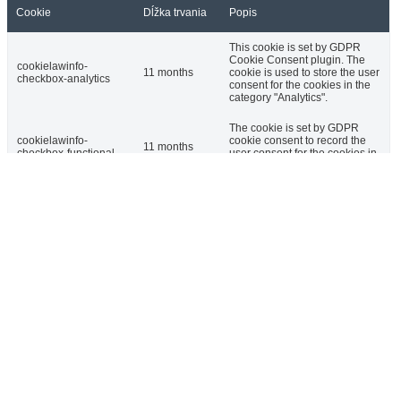
Cookie
Dĺžka trvania
Popis
This cookie is set by GDPR
Cookie Consent plugin. The
cookielawinfo-
11 months
cookie is used to store the user
checkbox-analytics
consent for the cookies in the
category "Analytics".
The cookie is set by GDPR
cookielawinfo-
cookie consent to record the
11 months
checkbox-functional
user consent for the cookies in
the category "Functional".
This cookie is set by GDPR
Cookie Consent plugin. The
cookielawinfo-
11 months
cookies is used to store the
checkbox-necessary
user consent for the cookies in
the category "Necessary".
This cookie is set by GDPR
Cookie Consent plugin. The
cookielawinfo-
11 months
cookie is used to store the user
checkbox-others
consent for the cookies in the
category "Other.
This cookie is set by GDPR
cookielawinfo-
Cookie Consent plugin. The
checkbox-
11 months
cookie is used to store the user
performance
consent for the cookies in the