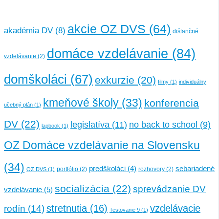
akcie OZ DVS
(64)
akadémia DV
(8)
dištančné
domáce vzdelávanie
(84)
vzdelávanie
(2)
domškoláci
(67)
exkurzie
(20)
filmy
(1)
individuálny
kmeňové školy
(33)
konferencia
učebný plán
(1)
DV
(22)
legislatíva
(11)
no back to school
(9)
lapbook
(1)
OZ Domáce vzdelávanie na Slovensku
(34)
sebariadené
predškoláci
(4)
portfólio
(2)
rozhovory
(2)
OZ DVS
(1)
socializácia
(22)
sprevádzanie DV
vzdelávanie
(5)
stretnutia
(16)
vzdelávacie
rodín
(14)
Testovanie 9
(1)