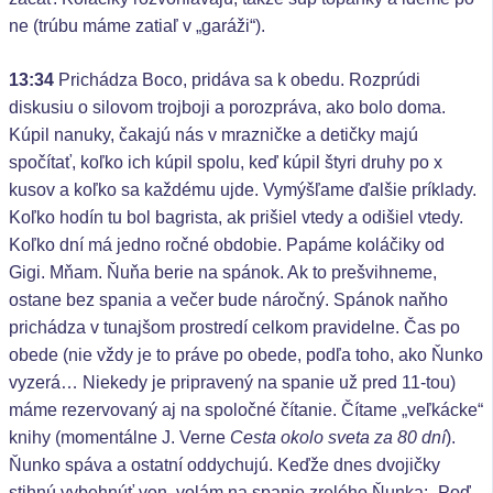
ne (trúbu máme zatiaľ v „garáži“).
13:34
Prichádza Boco, pridáva sa k obedu. Rozprúdi
diskusiu o silovom trojboji a porozpráva, ako bolo doma.
Kúpil nanuky, čakajú nás v mrazničke a detičky majú
spočítať, koľko ich kúpil spolu, keď kúpil štyri druhy po x
kusov a koľko sa každému ujde. Vymýšľame ďalšie príklady.
Koľko hodín tu bol bagrista, ak prišiel vtedy a odišiel vtedy.
Koľko dní má jedno ročné obdobie. Papáme koláčiky od
Gigi. Mňam. Ňuňa berie na spánok. Ak to prešvihneme,
ostane bez spania a večer bude náročný. Spánok naňho
prichádza v tunajšom prostredí celkom pravidelne. Čas po
obede (nie vždy je to práve po obede, podľa toho, ako Ňunko
vyzerá… Niekedy je pripravený na spanie už pred 11-tou)
máme rezervovaný aj na spoločné čítanie. Čítame „veľkácke“
knihy (momentálne J. Verne
Cesta okolo sveta za 80 dní
).
Ňunko spáva a ostatní oddychujú. Keďže dnes dvojičky
stihnú vybehnúť von, volám na spanie zrelého Ňunka: „Poď,