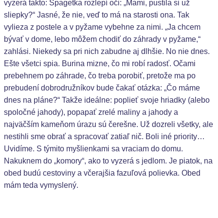
vyzerá takto: Špagetka rozlepí oči: „Mami, pustila si už
sliepky?“ Jasné, že nie, veď to má na starosti ona. Tak
vylieza z postele a v pyžame vybehne za nimi. „Ja chcem
bývať v dome, lebo môžem chodiť do záhrady v pyžame,“
zahlási. Niekedy sa pri nich zabudne aj dlhšie. No nie dnes.
Ešte všetci spia. Burina mizne, čo mi robí radosť. Očami
prebehnem po záhrade, čo treba porobiť, pretože ma po
prebudení dobrodružníkov bude čakať otázka: „Čo máme
dnes na pláne?“ Takže ideálne: poplieť svoje hriadky (alebo
spoločné jahody), popapať zrelé maliny a jahody a
najväčším kameňom úrazu sú čerešne. Už dozreli všetky, ale
nestihli sme obrať a spracovať zatiaľ nič. Boli iné priority…
Uvidíme. S týmito myšlienkami sa vraciam do domu.
Nakuknem do „komory“, ako to vyzerá s jedlom. Je piatok, na
obed budú cestoviny a včerajšia fazuľová polievka. Obed
mám teda vymyslený.