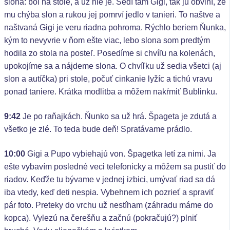
slona: bol na stole, a už nie je. Sedí tam Gigi, tak ju obviní, že
mu chýba slon a rukou jej pomrví jedlo v tanieri. To naštve a
naštvaná Gigi je veru riadna pohroma. Rýchlo beriem Ňunka,
kým to nevyvrie v ňom ešte viac, lebo slona som predtým
hodila zo stola na posteľ. Posedíme si chvíľu na kolenách,
upokojíme sa a nájdeme slona. O chvíľku už sedia všetci (aj
slon a autíčka) pri stole, počuť cinkanie lyžíc a tichú vravu
ponad taniere. Krátka modlitba a môžem nakŕmiť Bublinku.
9:42
Je po raňajkách. Ňunko sa už hrá. Špageta je zdutá a
všetko je zlé. To teda bude deň! Spratávame prádlo.
10:00
Gigi a Pupo vybiehajú von. Špagetka letí za nimi. Ja
ešte vybavím posledné veci telefonicky a môžem sa pustiť do
riadov. Keďže tu bývame v jednej izbici, umývať riad sa dá
iba vtedy, keď deti nespia. Vybehnem ich pozrieť a spraviť
pár foto. Preteky do vrchu už nestíham (záhradu máme do
kopca). Vylezú na čerešňu a začnú (pokračujú?) plniť