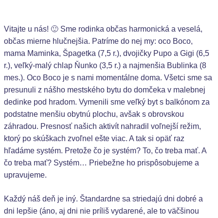
Vitajte u nás! 🙂 Sme rodinka občas harmonická a veselá,
občas mierne hlučnejšia. Patríme do nej my: oco Boco,
mama Maminka, Špagetka (7,5 r.), dvojičky Pupo a Gigi (6,5
r.), veľký-malý chlap Ňunko (3,5 r.) a najmenšia Bublinka (8
mes.). Oco Boco je s nami momentálne doma. Všetci sme sa
presunuli z nášho mestského bytu do domčeka v malebnej
dedinke pod hradom. Vymenili sme veľký byt s balkónom za
podstatne menšiu obytnú plochu, avšak s obrovskou
záhradou. Presnosť našich aktivít nahradil voľnejší režim,
ktorý po skúškach zvoľnel ešte viac. A tak si opäť raz
hľadáme systém. Pretože čo je systém? To, čo treba mať. A
čo treba mať? Systém… Priebežne ho prispôsobujeme a
upravujeme.
Každý náš deň je iný. Štandardne sa striedajú dni dobré a
dni lepšie (áno, aj dni nie príliš vydarené, ale to väčšinou