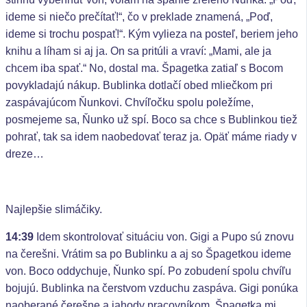
ideme si niečo prečítať!“, čo v preklade znamená, „Poď,
ideme si trochu pospať!“. Kým vylieza na posteľ, beriem jeho
knihu a líham si aj ja. On sa pritúli a vraví: „Mami, ale ja
chcem iba spať.“ No, dostal ma. Špagetka zatiaľ s Bocom
povykladajú nákup. Bublinka dotlačí obed mliečkom pri
zaspávajúcom Ňunkovi. Chvíľočku spolu poležíme,
posmejeme sa, Ňunko už spí. Boco sa chce s Bublinkou tiež
pohrať, tak sa idem naobedovať teraz ja. Opäť máme riady v
dreze…
Najlepšie slimáčiky.
14:39
Idem skontrolovať situáciu von. Gigi a Pupo sú znovu
na čerešni. Vrátim sa po Bublinku a aj so Špagetkou ideme
von. Boco oddychuje, Ňunko spí. Po zobudení spolu chvíľu
bojujú. Bublinka na čerstvom vzduchu zaspáva. Gigi ponúka
naoberané čerešne a jahody pracovníkom. Špagetka mi