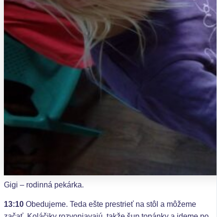
Gigi – rodinná pekárka.
13:10
Obedujeme. Teda ešte prestrieť na stôl a môžeme
začať. Koláčiky rozvoniavajú, takže šup topánky a ideme po