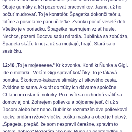
Obuje gumáky a frčí pozorovať pracovníkov. Jasné, už ho
počuť mudrovať. To je kontrolór. Špagetka dokončí teóriu,
fotíme a posielame pani učiteľke. Zvonku počuť veselé deti.
Všetko je v poriadku. Špagetke navrhujem vziať husle.
Nechce, pozerá Bocovu sadu náradia. Bublinka sa zobúdza,
Špageta skáče k nej a už sa mojkajú, hrajú. Stará sa o
sestričku.
12:46
„To je mojeeeeee.“ Krik zvonka. Konflikt Ňunka a Gigi.
Ide o motorku. Volám Gigi spraviť koláčiky. To je lákavá
ponuka. Škoricovo-kakaové slimáky z lístkového cesta.
Zvládne to sama. Akurát do trúby ich dávame spoločne.
Chlapcom ostanú motorky. Po chvíli sa rozhodnú vrátiť sa
domov aj oni. Zohrejem polievku a pôjdeme jesť, či už s
Bocom alebo bez neho. Bublinke rozmrazím dve polievkové
kocky, pridám ryžové vločky, trošku mäska a obed je hotový.
„Špageta, prepáč, že som nespravil čerešne, spravím to
potom, dobre?“ Pozerám ako puk, Pupo sa ospravedlňuje.