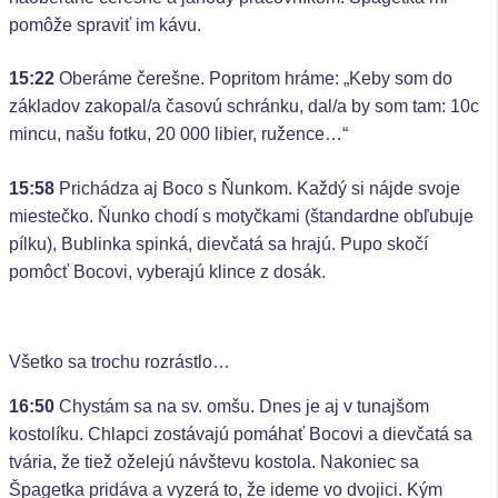
pomôže spraviť im kávu.
15:22
Oberáme čerešne. Popritom hráme: „Keby som do
základov zakopal/a časovú schránku, dal/a by som tam: 10c
mincu, našu fotku, 20 000 libier, ružence…“
15:58
Prichádza aj Boco s Ňunkom. Každý si nájde svoje
miestečko. Ňunko chodí s motyčkami (štandardne obľubuje
pílku), Bublinka spinká, dievčatá sa hrajú. Pupo skočí
pomôcť Bocovi, vyberajú klince z dosák.
Všetko sa trochu rozrástlo…
16:50
Chystám sa na sv. omšu. Dnes je aj v tunajšom
kostolíku. Chlapci zostávajú pomáhať Bocovi a dievčatá sa
tvária, že tiež oželejú návštevu kostola. Nakoniec sa
Špagetka pridáva a vyzerá to, že ideme vo dvojici. Kým