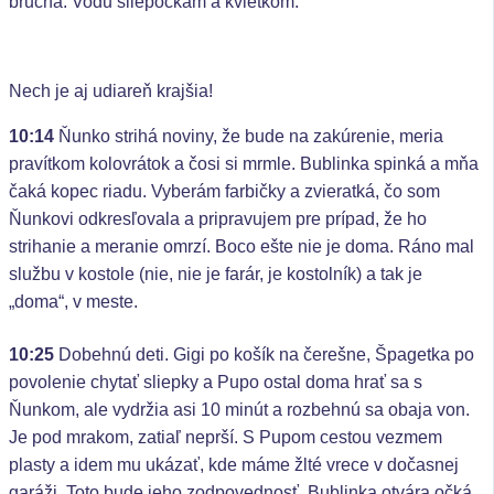
bruchá. Vodu sliepočkám a kvietkom.
Nech je aj udiareň krajšia!
10:14
Ňunko strihá noviny, že bude na zakúrenie, meria
pravítkom kolovrátok a čosi si mrmle. Bublinka spinká a mňa
čaká kopec riadu. Vyberám farbičky a zvieratká, čo som
Ňunkovi odkresľovala a pripravujem pre prípad, že ho
strihanie a meranie omrzí. Boco ešte nie je doma. Ráno mal
službu v kostole (nie, nie je farár, je kostolník) a tak je
„doma“, v meste.
10:25
Dobehnú deti. Gigi po košík na čerešne, Špagetka po
povolenie chytať sliepky a Pupo ostal doma hrať sa s
Ňunkom, ale vydržia asi 10 minút a rozbehnú sa obaja von.
Je pod mrakom, zatiaľ neprší. S Pupom cestou vezmem
plasty a idem mu ukázať, kde máme žlté vrece v dočasnej
garáži. Toto bude jeho zodpovednosť. Bublinka otvára očká,