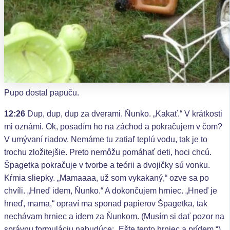
Pupo dostal papuču.
12:26
Dup, dup, dup za dverami. Ňunko. „Kakať.“ V krátkosti
mi oznámi. Ok, posadím ho na záchod a pokračujem v čom?
V umývaní riadov. Nemáme tu zatiaľ teplú vodu, tak je to
trochu zložitejšie. Preto nemôžu pomáhať deti, hoci chcú.
Špagetka pokračuje v tvorbe a teórii a dvojičky sú vonku.
Kŕmia sliepky. „Mamaaaa, už som vykakaný,“ ozve sa po
chvíli. „Hneď idem, Ňunko.“ A dokončujem hrniec. „Hneď je
hneď, mama,“ opraví ma sponad papierov Špagetka, tak
nechávam hrniec a idem za Ňunkom. (Musím si dať pozor na
správnu formuláciu nabudúce: „Ešte tento hrniec a prídem.“)