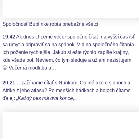
Spoločnosť Bublinke robia priebežne všetci.
19:42
Ak dnes chceme večer spoločne čítať, najvyšší čas ísť
sa umyť a pripraviť sa na spánok. Vidina spoločného čítania
ich poženie rýchlejšie. Jakub si ešte rýchlo zapíše krajiny,
kde všade bol. Neviem, čo tým sleduje a už ani nezisťujem
🙂 Večerná modlitba a…
20:21
…začíname čítať s Ňunkom. Čo iné ako o slonoch a
Afrike z jeho atlasu? Po menších hádkach a bojoch čítame
ďalej: „
Každý
pes
má
dva
konce
„.