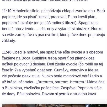
11:10
Mrholenie silnie, prichádzajú chlapci zvonka dnu. Berú
papiere, ide sa písať, kresliť, pracovať. Pupo kreslí plán,
popritom filozofuje (on je náš rodinný filozof). Špagetka si
berie úlohu z teórie – určiť noty a vyfarbiť si obrázok. Ňunko
sa ešte zarozpráva s pracovníkmi, ktorí práve dnes pripravujú
základy.
11:46
Obed je hotový, ale spapáme ešte ovocie a s obedom
čakáme na Boca. Bublinku treba opatriť od plienok cez
noštek po ovocnú desiatu. Deti zjedia ovocie (čo robili na tej
čerešni?) a vybehnú opäť von. Gumáky, vetrovky a ide sa,
zlé počasie neexistuje. Ňunko berie motorkové odrážadlo a
už brázdi záhradou. „Brrrrrrrrm, brrrrrrrm, brrrrrrrm.“ Máme čas
s Bublinkou, chvíľočku pošantíme. Zaspáva. Popritom stále
tie riady. Ešte polovica. Dávam si perník a studenú kávu.