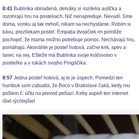
8:41
Bublinka obriadená, detváky si rozdelia autíčka a
rozohrajú hru na posteliach. Nič nenapreduje. Nevadí. Sme
doma, vonku aj tak mrholí, nikam sa nechystáme. Robím si
kávu, prezliekam posteľ. Empatia dvojičiek im pomôže
pochopiť, že mama možno potrebuje pomoc. Nechávajú hru,
pomáhajú. Akonáhle je posteľ hotová, začne krik, spev a
tanec na nej. Ešteže má Bublinka svoje kráľovstvo v
postieľke a v rukách svojho Pingáčika.
8:57
Jedna posteľ hotová, aj to je úspech. Pomedzi ten
humbuk som zabudla, že Boco v Bratislave čaká, kedy mu
pošlem č. účtu na prevod peňazí. Keby aspoň ten internet
išiel rýchlejšie!