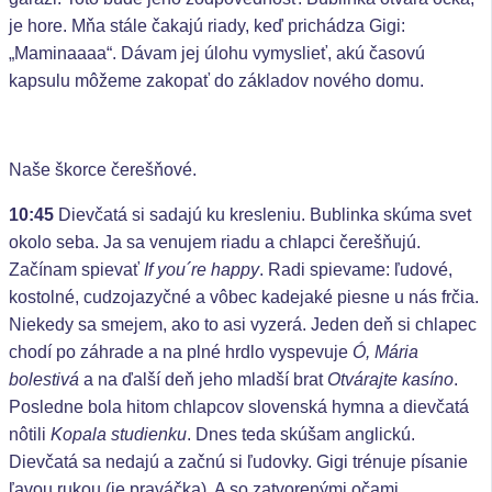
je hore. Mňa stále čakajú riady, keď prichádza Gigi:
„Maminaaaa“. Dávam jej úlohu vymyslieť, akú časovú
kapsulu môžeme zakopať do základov nového domu.
Naše škorce čerešňové.
10:45
Dievčatá si sadajú ku kresleniu. Bublinka skúma svet
okolo seba. Ja sa venujem riadu a chlapci čerešňujú.
Začínam spievať
If you´re happy
. Radi spievame: ľudové,
kostolné, cudzojazyčné a vôbec kadejaké piesne u nás frčia.
Niekedy sa smejem, ako to asi vyzerá. Jeden deň si chlapec
chodí po záhrade a na plné hrdlo vyspevuje
Ó, Mária
bolestivá
a na ďalší deň jeho mladší brat
Otvárajte kasíno
.
Posledne bola hitom chlapcov slovenská hymna a dievčatá
nôtili
Kopala studienku
. Dnes teda skúšam anglickú.
Dievčatá sa nedajú a začnú si ľudovky. Gigi trénuje písanie
ľavou rukou (je praváčka). A so zatvorenými očami.