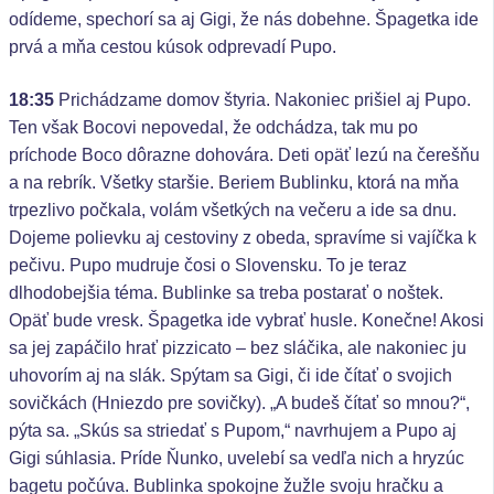
odídeme, spechorí sa aj Gigi, že nás dobehne. Špagetka ide
prvá a mňa cestou kúsok odprevadí Pupo.
18:35
Prichádzame domov štyria. Nakoniec prišiel aj Pupo.
Ten však Bocovi nepovedal, že odchádza, tak mu po
príchode Boco dôrazne dohovára. Deti opäť lezú na čerešňu
a na rebrík. Všetky staršie. Beriem Bublinku, ktorá na mňa
trpezlivo počkala, volám všetkých na večeru a ide sa dnu.
Dojeme polievku aj cestoviny z obeda, spravíme si vajíčka k
pečivu. Pupo mudruje čosi o Slovensku. To je teraz
dlhodobejšia téma. Bublinke sa treba postarať o noštek.
Opäť bude vresk. Špagetka ide vybrať husle. Konečne! Akosi
sa jej zapáčilo hrať pizzicato – bez sláčika, ale nakoniec ju
uhovorím aj na slák. Spýtam sa Gigi, či ide čítať o svojich
sovičkách (Hniezdo pre sovičky). „A budeš čítať so mnou?“,
pýta sa. „Skús sa striedať s Pupom,“ navrhujem a Pupo aj
Gigi súhlasia. Príde Ňunko, uvelebí sa vedľa nich a hryzúc
bagetu počúva. Bublinka spokojne žužle svoju hračku a