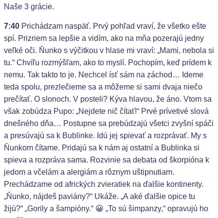
Naše 3 grácie.
7:40
Prichádzam naspäť. Prvý pohľad vraví, že všetko ešte
spí. Prizriem sa lepšie a vidím, ako na mňa pozerajú jedny
veľké oči. Ňunko s výčitkou v hlase mi vraví: „Mami, nebola si
tu.“ Chvíľu rozmýšľam, ako to myslí. Pochopím, keď prídem k
nemu. Tak takto to je. Nechcel ísť sám na záchod… Ideme
teda spolu, prezlečieme sa a môžeme si sami dvaja niečo
prečítať. O slonoch. V posteli? Kýva hlavou, že áno. Vtom sa
však zobúdza Pupo: „Nejdete nič čítať!“ Prvé prívetivé slová
dnešného dňa… Postupne sa prebúdzajú všetci zvyšní spáči
a presúvajú sa k Bublinke. Idú jej spievať a rozprávať. My s
Ňunkom čítame. Pridajú sa k nám aj ostatní a Bublinka si
spieva a rozpráva sama. Rozvinie sa debata od škorpióna k
jedom a včelám a alergiám a rôznym uštipnutiam.
Prechádzame od afrických zvieratiek na ďalšie kontinenty.
„Ňunko, nájdeš paviány?“ Ukáže. „A aké ďalšie opice tu
žijú?“ „Gorily a šampióny.“ 😀 „To sú šimpanzy,“ opravujú ho