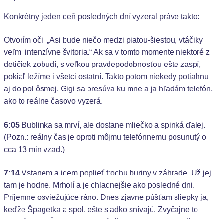
Konkrétny jeden deň posledných dní vyzeral práve takto:
Otvorím oči: „Asi bude niečo medzi piatou-šiestou, vtáčiky
veľmi intenzívne švitoria.“ Ak sa v tomto momente niektoré z
detičiek zobudí, s veľkou pravdepodobnosťou ešte zaspí,
pokiaľ ležíme i všetci ostatní. Takto potom niekedy potiahnu
aj do pol ôsmej. Gigi sa presúva ku mne a ja hľadám telefón,
ako to reálne časovo vyzerá.
6:05
Bublinka sa mrví, ale dostane mliečko a spinká ďalej.
(Pozn.: reálny čas je oproti môjmu telefónnemu posunutý o
cca 13 min vzad.)
7:14
Vstanem a idem poplieť trochu buriny v záhrade. Už jej
tam je hodne. Mrholí a je chladnejšie ako posledné dni.
Príjemne osviežujúce ráno. Dnes zjavne púšťam sliepky ja,
keďže Špagetka a spol. ešte sladko snívajú. Zvyčajne to