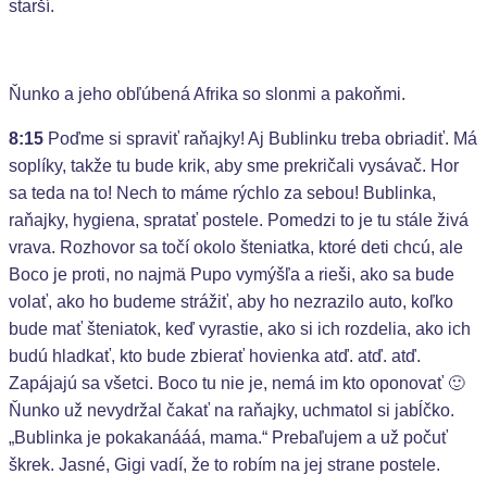
starší.
Ňunko a jeho obľúbená Afrika so slonmi a pakoňmi.
8:15
Poďme si spraviť raňajky! Aj Bublinku treba obriadiť. Má
soplíky, takže tu bude krik, aby sme prekričali vysávač. Hor
sa teda na to! Nech to máme rýchlo za sebou! Bublinka,
raňajky, hygiena, spratať postele. Pomedzi to je tu stále živá
vrava. Rozhovor sa točí okolo šteniatka, ktoré deti chcú, ale
Boco je proti, no najmä Pupo vymýšľa a rieši, ako sa bude
volať, ako ho budeme strážiť, aby ho nezrazilo auto, koľko
bude mať šteniatok, keď vyrastie, ako si ich rozdelia, ako ich
budú hladkať, kto bude zbierať hovienka atď. atď. atď.
Zapájajú sa všetci. Boco tu nie je, nemá im kto oponovať 🙂
Ňunko už nevydržal čakať na raňajky, uchmatol si jabĺčko.
„Bublinka je pokakanááá, mama.“ Prebaľujem a už počuť
škrek. Jasné, Gigi vadí, že to robím na jej strane postele.