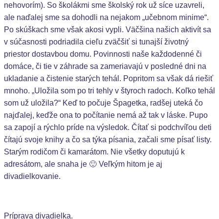
nehovorím). So školákmi sme školský rok už síce uzavreli,
ale naďalej sme sa dohodli na nejakom „učebnom minime“.
Po skúškach sme však akosi vypli. Väčšina našich aktivít sa
v súčasnosti podriadila cieľu zväčšiť si tunajší životný
priestor dostavbou domu. Povinnosti naše každodenné či
domáce, či tie v záhrade sa zameriavajú v posledné dni na
ukladanie a čistenie starých tehál. Popritom sa však dá riešiť
mnoho. „Uložila som po tri tehly v štyroch radoch. Koľko tehál
som už uložila?“ Keď to počuje Špagetka, radšej uteká čo
najďalej, keďže ona to počítanie nemá až tak v láske. Pupo
sa zapojí a rýchlo príde na výsledok. Čítať si podchvíľou deti
čítajú svoje knihy a čo sa týka písania, začali sme písať listy.
Starým rodičom či kamarátom. Nie všetky doputujú k
adresátom, ale snaha je 🙂 Veľkým hitom je aj
divadielkovanie.
Príprava divadielka.