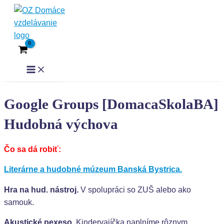
Preskočiť
Main
Menu
na
obsah
Google Groups [DomacaSkolaBA]
Hudobná výchova
Čo sa dá robiť:
Literárne a hudobné múzeum Banská Bystrica.
Hra na hud. nástroj.
V spolupráci so ZUŠ alebo ako
samouk.
Akustické pexeso.
Kindervajíčka naplníme rôznym