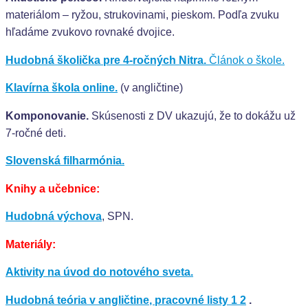
materiálom – ryžou, strukovinami, pieskom. Podľa zvuku
hľadáme zvukovo rovnaké dvojice.
Hudobná školička pre 4-ročných Nitra.
Článok o škole.
Klavírna škola online.
(v angličtine)
Komponovanie.
Skúsenosti z DV ukazujú, že to dokážu už
7-ročné deti.
Slovenská filharmónia.
Knihy a učebnice:
Hudobná výchova
, SPN.
Materiály:
Aktivity na úvod do notového sveta.
Hudobná teória v angličtine, pracovné listy 1
2
.