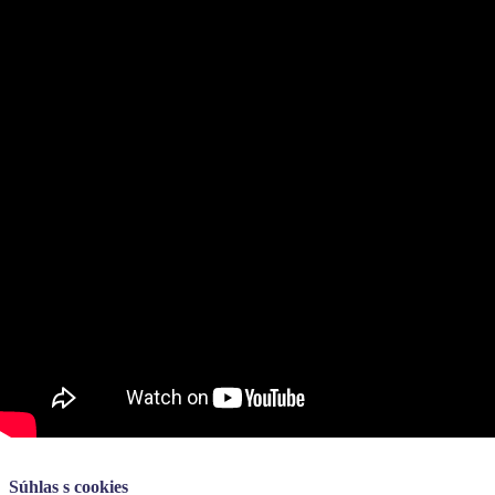
Home
OZ DVS
Náš tím
Press Kit
GDPR
Kontakty
Copyright © 2026 OZ Domáce vzdelávanie na Slovensku
Súhlas s cookies