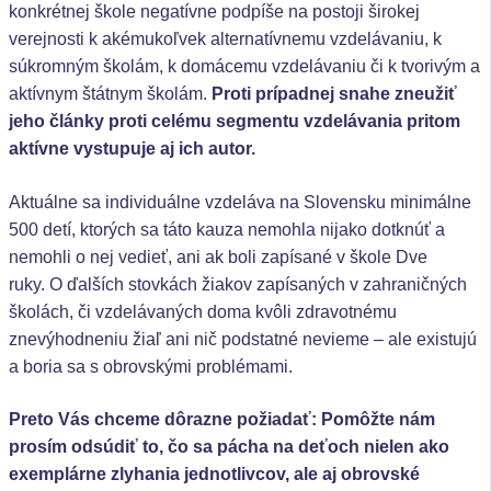
konkrétnej škole negatívne podpíše na postoji širokej
verejnosti k akémukoľvek alternatívnemu vzdelávaniu, k
súkromným školám, k domácemu vzdelávaniu či k tvorivým a
aktívnym štátnym školám.
Proti prípadnej snahe zneužiť
jeho články proti celému segmentu vzdelávania pritom
aktívne vystupuje aj ich autor.
Aktuálne sa individuálne vzdeláva na Slovensku minimálne
500 detí, ktorých sa táto kauza nemohla nijako dotknúť a
nemohli o nej vedieť, ani ak boli zapísané v škole Dve
ruky. O ďalších stovkách žiakov zapísaných v zahraničných
školách, či vzdelávaných doma kvôli zdravotnému
znevýhodneniu žiaľ ani nič podstatné nevieme – ale existujú
a boria sa s obrovskými problémami.
Preto Vás chceme dôrazne požiadať: Pomôžte nám
prosím odsúdiť to, čo sa pácha na deťoch nielen ako
exemplárne zlyhania jednotlivcov, ale aj obrovské