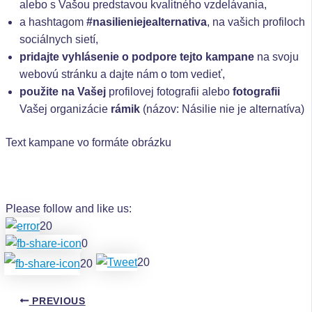
alebo s Vašou predstavou kvalitného vzdelávania,
a hashtagom
#nasilieniejealternativa
, na vašich profiloch
sociálnych sietí,
pridajte vyhlásenie o podpore tejto kampane
na svoju
webovú stránku a dajte nám o tom vedieť,
použite na Vašej
profilovej fotografii alebo
fotografii
Vašej organizácie
rámik
(názov: Násilie nie je alternatíva)
Text kampane vo formáte obrázku
Please follow and like us:
20
0
20
20
PREVIOUS