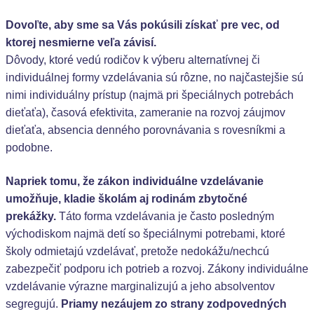
Dovoľte, aby sme sa Vás pokúsili získať pre vec, od
ktorej nesmierne veľa závisí.
Dôvody, ktoré vedú rodičov k výberu alternatívnej či
individuálnej formy vzdelávania sú rôzne, no najčastejšie sú
nimi individuálny prístup (najmä pri špeciálnych potrebách
dieťaťa), časová efektivita, zameranie na rozvoj záujmov
dieťaťa, absencia denného porovnávania s rovesníkmi a
podobne.
Napriek tomu, že zákon individuálne vzdelávanie
umožňuje, kladie školám aj rodinám zbytočné
prekážky.
Táto forma vzdelávania je často posledným
východiskom najmä detí so špeciálnymi potrebami, ktoré
školy odmietajú vzdelávať, pretože nedokážu/nechcú
zabezpečiť podporu ich potrieb a rozvoj. Zákony individuálne
vzdelávanie výrazne marginalizujú a jeho absolventov
segregujú.
Priamy nezáujem zo strany zodpovedných