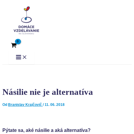
Preskočiť
Post
Main
Menu
na
navigation
obsah
Násilie nie je alternatíva
Od
Branislav Krajčovič
/
11. 06. 2018
Pýtate sa, aké násilie a aká alternatíva?