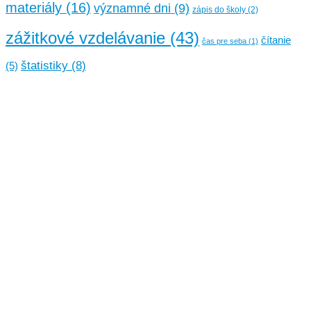
materiály
(16)
významné dni
(9)
zápis do školy
(2)
zážitkové vzdelávanie
(43)
čítanie
čas pre seba
(1)
štatistiky
(8)
(5)