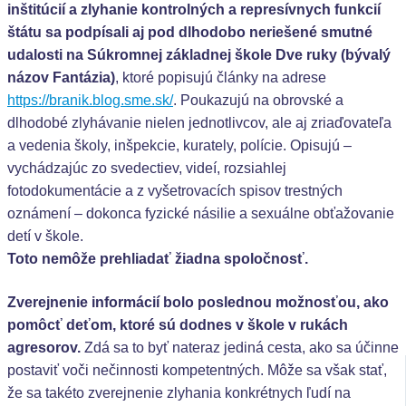
inštitúcií a zlyhanie kontrolných a represívnych funkcií
štátu sa podpísali aj pod dlhodobo neriešené smutné
udalosti na Súkromnej základnej škole Dve ruky (bývalý
názov Fantázia)
, ktoré popisujú články na adrese
https://branik.blog.sme.sk/
. Poukazujú na obrovské a
dlhodobé zlyhávanie nielen jednotlivcov, ale aj zriaďovateľa
a vedenia školy, inšpekcie, kurately, polície. Opisujú –
vychádzajúc zo svedectiev, videí, rozsiahlej
fotodokumentácie a z vyšetrovacích spisov trestných
oznámení – dokonca fyzické násilie a sexuálne obťažovanie
detí v škole.
Toto nemôže prehliadať žiadna spoločnosť.
Zverejnenie informácií bolo poslednou možnosťou, ako
pomôcť deťom, ktoré sú dodnes v škole v rukách
agresorov.
Zdá sa to byť nateraz jediná cesta, ako sa účinne
postaviť voči nečinnosti kompetentných. Môže sa však stať,
že sa takéto zverejnenie zlyhania konkrétnych ľudí na