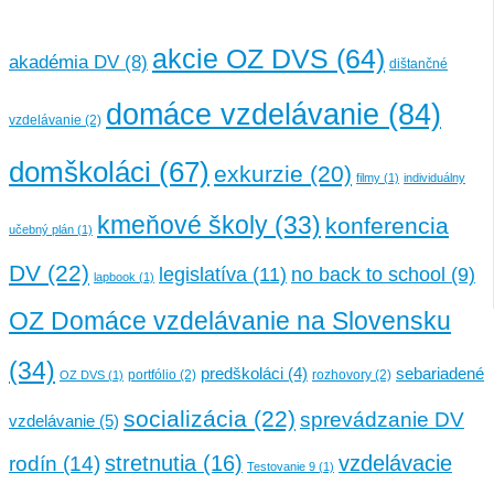
akcie OZ DVS
(64)
akadémia DV
(8)
dištančné
domáce vzdelávanie
(84)
vzdelávanie
(2)
domškoláci
(67)
exkurzie
(20)
filmy
(1)
individuálny
kmeňové školy
(33)
konferencia
učebný plán
(1)
DV
(22)
legislatíva
(11)
no back to school
(9)
lapbook
(1)
OZ Domáce vzdelávanie na Slovensku
(34)
sebariadené
predškoláci
(4)
portfólio
(2)
rozhovory
(2)
OZ DVS
(1)
socializácia
(22)
sprevádzanie DV
vzdelávanie
(5)
stretnutia
(16)
vzdelávacie
rodín
(14)
Testovanie 9
(1)