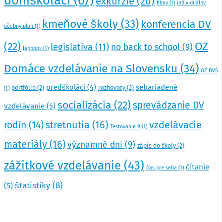
domškoláci
(67)
exkurzie
(20)
filmy
(1)
individuálny
kmeňové školy
(33)
konferencia DV
učebný plán
(1)
OZ
(22)
legislatíva
(11)
no back to school
(9)
lapbook
(1)
Domáce vzdelávanie na Slovensku
(34)
OZ DVS
predškoláci
(4)
sebariadené
portfólio
(2)
rozhovory
(2)
(1)
socializácia
(22)
sprevádzanie DV
vzdelávanie
(5)
stretnutia
(16)
vzdelávacie
rodín
(14)
Testovanie 9
(1)
materiály
(16)
významné dni
(9)
zápis do školy
(2)
zážitkové vzdelávanie
(43)
čítanie
čas pre seba
(1)
štatistiky
(8)
(5)