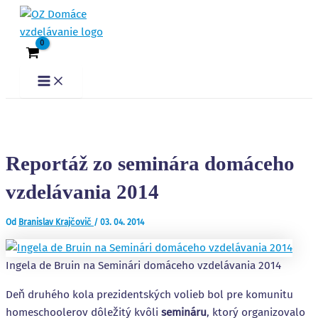
Preskočiť na obsah
Post navigation
Main Menu
Reportáž zo seminára domáceho
vzdelávania 2014
Od
Branislav Krajčovič
/
03. 04. 2014
Ingela de Bruin na Seminári domáceho vzdelávania 2014
Deň druhého kola prezidentských volieb bol pre komunitu
homeschoolerov dôležitý kvôli
semináru
, ktorý organizovalo