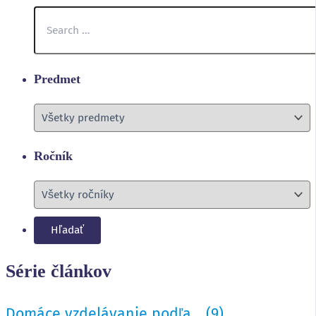
Predmet
Ročník
Série článkov
Domáce vzdelávanie podľa...
(9)