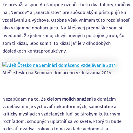
že prevážila spor. Aleš vtipne označil tieto dva tábory rodičov
na „Nemcov“ a „anarchistov“ pre spôsob akým pristupujú ku
vzdelávaniu a výchove. Osobne však vnímam túto rozdielnosť
ako vzájomne obohacujúcu. Na Alešovej prednáške som si
uvedomil, že jeden z mojich výchovných postojov „urob, čo
som ti kázal, lebo som ti to kázal ja“ je v dlhodobých
dôsledkoch kontraproduktívny.
Aleš Štesko na Seminári domáceho vzdelávania 2014
Nezabúdam na to, že
cieľom mojich snažení
s domácim
vzdelávaním je vychovať nekonformných, samostatne a
kriticky mysliacich vzdelaných ľudí so širokým kultúrnym
rozhľadom, schopných uplatniť sa vo svete, ktorý tu bude
o desať, dvadsať rokov a to na základe vedomostí a