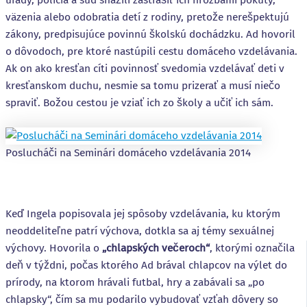
väzenia alebo odobratia detí z rodiny, pretože nerešpektujú
zákony, predpisujúce povinnú školskú dochádzku. Ad hovoril
o dôvodoch, pre ktoré nastúpili cestu domáceho vzdelávania.
Ak on ako kresťan cíti povinnosť svedomia vzdelávať deti v
kresťanskom duchu, nesmie sa tomu prizerať a musí niečo
spraviť. Božou cestou je vziať ich zo školy a učiť ich sám.
Poslucháči na Seminári domáceho vzdelávania 2014
Keď Ingela popisovala jej spôsoby vzdelávania, ku ktorým
neoddeliteľne patrí výchova, dotkla sa aj témy sexuálnej
výchovy. Hovorila o
„chlapských večeroch“
, ktorými označila
deň v týždni, počas ktorého Ad brával chlapcov na výlet do
prírody, na ktorom hrávali futbal, hry a zabávali sa „po
chlapsky“, čím sa mu podarilo vybudovať vzťah dôvery so