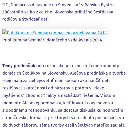
OZ „Domáce vzdelávanie na Slovensku“ v Banskej Bystrici.
Zúčastnilo sa ho z celého Slovenska približne šesťdesiat
rodičov a štyridsať detí.
Publikum na Seminári domáceho vzdelávania 2014
Témy prednášok
boli rôzne ako je rôzne zloženie komunity
domácich školákov na Slovensku. Alešova prednáška o tvorbe
esejí mala za cieľ vysvetliť nám spôsob ako naučiť deti
rozlišovať skutočnosti od názorov a potom v „rieke
myšlienok“ zhodnotiť fakty a nachádzať riešenia. V istom
momente Alešovej prednášky, keď hovoril o výchove ku
slobodnému rozhodovaniu, sa dostala diskusia ku hodnotám
a rodičovskej formácii, pri ktorých sa rozdelilo poslucháčstvo
do dvoch táborov. Téma tvorby esejí všetkých natoľko zaujala,