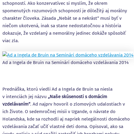
schopností. Ako konzervatívec si myslím, že okrem
spomenutých rozumových schopností je dôležitý aj morálny
charakter človeka. Zásada „Nebát se a nekrást“ musí byť v
niečom ukotvená, inak sa stane nedostatočnou a história
dokazuje, že vzdelaný a nemorálny jedinec dokáže spôsobiť
viac zla.
Ad a Ingela de Bruin na Seminári domáceho vzdelávania 2014
Prednáška, ktorú viedli Ad a Ingela de Bruin sa niesla
v intenciách jej názvu
„Naše skúsenosti s domácim
vzdelávaním“
. Ad najprv hovoril o zlomových udalostiach v
ich živote. O sedemročnej misii v Ugande, o návrate do
Holandska, kde sa rozhodli aj napriek nelegálnosti domáceho
vzdelávania začať učiť vlastné deti doma. Opisoval, ako sa
úrady, polícia a súd snažili zastrašiť ich hrozbami pokuty,