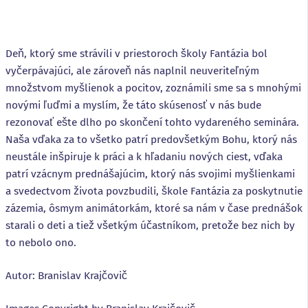
Deň, ktorý sme strávili v priestoroch školy Fantázia bol
vyčerpávajúci, ale zároveň nás naplnil neuveriteľným
množstvom myšlienok a pocitov, zoznámili sme sa s mnohými
novými ľuďmi a myslím, že táto skúsenosť v nás bude
rezonovať ešte dlho po skončení tohto vydareného seminára.
Naša vďaka za to všetko patrí predovšetkým Bohu, ktorý nás
neustále inšpiruje k práci a k hľadaniu nových ciest, vďaka
patrí vzácnym prednášajúcim, ktorý nás svojimi myšlienkami
a svedectvom života povzbudili, škole Fantázia za poskytnutie
zázemia, ôsmym animátorkám, ktoré sa nám v čase prednášok
starali o deti a tiež všetkým účastníkom, pretože bez nich by
to nebolo ono.
Autor: Branislav Krajčovič