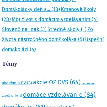
Domškolácky deň s...
(18)
Kmeňové školy
(28)
Môj život s domácim vzdelávaním
(4)
Slovenčina inak
(3)
Stredné školy
(1)
Zo
života násťročného domškoláka
(5)
Úspešní
domškoláci
(4)
Témy
akcie OZ DVS
(64)
akadémia DV
(8)
dištančné
domáce vzdelávanie
(84)
vzdelávanie
(2)