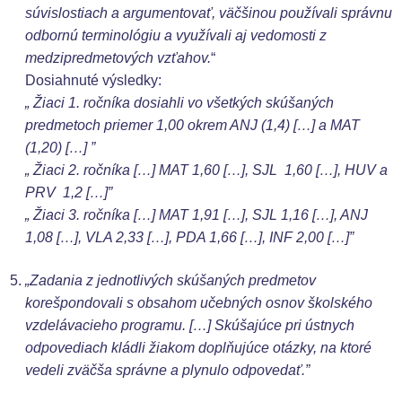
súvislostiach a argumentovať, väčšinou používali správnu
odbornú terminológiu a využívali aj vedomosti z
medzipredmetových
vzťahov.
“
Dosiahnuté výsledky:
„ Žiaci 1. ročníka dosiahli vo všetkých skúšaných
predmetoch priemer 1,00 okrem ANJ (1,4) […] a MAT
(1,20) […] ”
„ Žiaci 2. ročníka […] MAT 1,60 […], SJL 1,60 […], HUV a
PRV 1,2 […]”
„ Žiaci 3. ročníka […] MAT 1,91 […], SJL 1,16 […], ANJ
1,08 […], VLA 2,33 […], PDA 1,66 […], INF 2,00 […]”
„Zadania z jednotlivých skúšaných predmetov
korešpondovali s obsahom učebných osnov školského
vzdelávacieho programu. […] Skúšajúce pri ústnych
odpovediach kládli žiakom doplňujúce otázky, na ktoré
vedeli zväčša správne a plynulo odpovedať.”