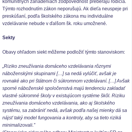
komunitných zariadeniach zodpovednosť preberajú rodičia.
Týmto rozhodnutím zákon neporušujú. Ak dieťa neuspeje pri
preskúšaní, podľa školského zákona mu individuálne
vzdelávanie nebude v ďalšom šk. roku umožnené.
Sekty
Obavy ohľadom siekt môžeme podložiť týmto stanoviskom:
„Riziko zneužívania domáceho vzdelávania rôznymi
náboženskými skupinami […] sa nedá vylúčiť, avšak je
rovnaké ako pri štátnom či súkromnom vzdelávaní. […] Avšak
sporné náboženské spoločenstvá majú tendenciu zakladať
vlastné súkromné školy v existujúcom systéme škôl. Riziku
zneužívania domáceho vzdelávania, ako aj školského
systému, sa zabrániť nedá, avšak podľa našej mienky dá sa
nájsť taký model fungovania a kontroly, aby sa tieto riziká
minimalizovali.”