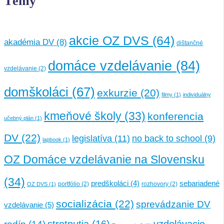
Témy
akcie OZ DVS
(64)
akadémia DV
(8)
dištančné
domáce vzdelávanie
(84)
vzdelávanie
(2)
domškoláci
(67)
exkurzie
(20)
filmy
(1)
individuálny
kmeňové školy
(33)
konferencia
učebný plán
(1)
DV
(22)
legislatíva
(11)
no back to school
(9)
lapbook
(1)
OZ Domáce vzdelávanie na Slovensku
(34)
sebariadené
predškoláci
(4)
portfólio
(2)
rozhovory
(2)
OZ DVS
(1)
socializácia
(22)
sprevádzanie DV
vzdelávanie
(5)
stretnutia
(16)
vzdelávacie