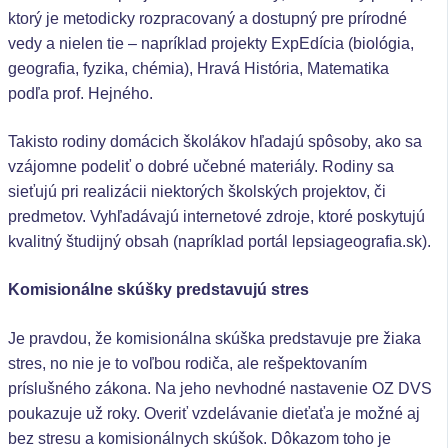
ktorý je metodicky rozpracovaný a dostupný pre prírodné
vedy a nielen tie – napríklad projekty ExpEdícia (biológia,
geografia, fyzika, chémia), Hravá História, Matematika
podľa prof. Hejného.
Takisto rodiny domácich školákov hľadajú spôsoby, ako sa
vzájomne podeliť o dobré učebné materiály. Rodiny sa
sieťujú pri realizácii niektorých školských projektov, či
predmetov. Vyhľadávajú internetové zdroje, ktoré poskytujú
kvalitný študijný obsah (napríklad portál lepsiageografia.sk).
Komisionálne skúšky predstavujú stres
Je pravdou, že komisionálna skúška predstavuje pre žiaka
stres, no nie je to voľbou rodiča, ale rešpektovaním
príslušného zákona. Na jeho nevhodné nastavenie OZ DVS
poukazuje už roky. Overiť vzdelávanie dieťaťa je možné aj
bez stresu a komisionálnych skúšok. Dôkazom toho je