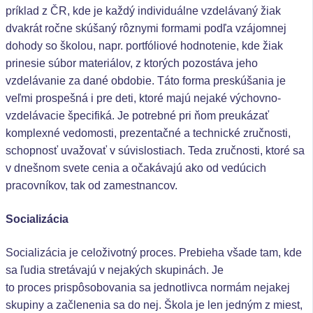
príklad z ČR, kde je každý individuálne vzdelávaný žiak
dvakrát ročne skúšaný rôznymi formami podľa vzájomnej
dohody so školou, napr. portfóliové hodnotenie, kde žiak
prinesie súbor materiálov, z ktorých pozostáva jeho
vzdelávanie za dané obdobie. Táto forma preskúšania je
veľmi prospešná i pre deti, ktoré majú nejaké výchovno-
vzdelávacie špecifiká. Je potrebné pri ňom preukázať
komplexné vedomosti, prezentačné a technické zručnosti,
schopnosť uvažovať v súvislostiach. Teda zručnosti, ktoré sa
v dnešnom svete cenia a očakávajú ako od vedúcich
pracovníkov, tak od zamestnancov.
Socializácia
Socializácia je celoživotný proces. Prebieha všade tam, kde
sa ľudia stretávajú v nejakých skupinách. Je
to proces prispôsobovania sa jednotlivca normám nejakej
skupiny a začlenenia sa do nej. Škola je len jedným z miest,