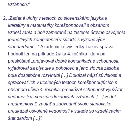
vzťahoch.“
„Zadané úlohy v testoch zo slovenského jazyka a
literatúry a matematiky korešpondovali s obsahom
vzdelávania a boli zamerané na zistenie úrovne osvojenia
jednotlivých kompetencií v súlade s výkonovými
štandardami…“
Akademické výsledky žiakov správa
hodnotí len na príklade žiaka 4. ročníka, ktorý pri
preskúšaní
„prejavoval dobré komunikačné schopnosti,
vyjadroval sa plynule a pohotovo a jeho slovná zásoba
bola dostatočne rozvinutá […] Dokázal nájsť súvislosti a
spracovať ich v ucelených textoch korešpondujúcich s
obsahom učiva 4. ročníka, preukázal schopnosť využívať
vedomosti v medzipredmetových vzťahoch. […] vedel
argumentovať, zaujať a zdôvodniť svoje stanovisko,
preukázal osvojené vedomosti v súlade so vzdelávacím
štandardom […]“.