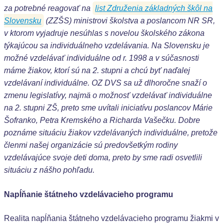
za potrebné reagovať na
list Združenia základných škôl na
Slovensku
(ZZŠS) ministrovi školstva a poslancom NR SR,
v ktorom vyjadruje nesúhlas s novelou školského zákona
týkajúcou sa individuálneho vzdelávania. Na Slovensku je
možné vzdelávať individuálne od r. 1998 a v súčasnosti
máme žiakov, ktorí sú na 2. stupni a chcú byť naďalej
vzdelávaní individuálne. OZ DVS sa už dlhoročne snaží o
zmenu legislatívy, najmä o možnosť vzdelávať individuálne
na 2. stupni ZŠ, preto sme uvítali iniciatívu poslancov Márie
Šofranko, Petra Kremského a Richarda Vašečku. Dobre
poznáme situáciu žiakov vzdelávaných individuálne, pretože
členmi našej organizácie sú predovšetkým rodiny
vzdelávajúce svoje deti doma, preto by sme radi osvetlili
situáciu z nášho pohľadu.
Napĺňanie štátneho vzdelávacieho programu
Realita napĺňania štátneho vzdelávacieho programu žiakmi v