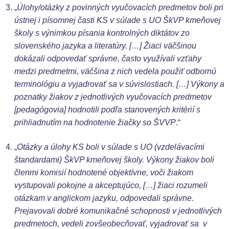
„
Úlohy/otázky z povinných vyučovacích predmetov boli pri
ústnej i písomnej časti KS v súlade s UO
ŠkVP
kmeňovej
školy s výnimkou písania kontrolných diktátov zo
slovenského jazyka a literatúry. […] Žiaci väčšinou
dokázali odpovedať správne, často využívali vzťahy
medzi predmetmi, väčšina z nich vedela použiť odbornú
terminológiu a vyjadrovať sa v súvislostiach. […] Výkony a
poznatky žiakov z jednotlivých vyučovacích predmetov
[pedagógovia] hodnotili podľa stanovených kritérií s
prihliadnutím na hodnotenie žiačky so ŠVVP
.“
„
Otázky a úlohy KS boli v súlade s UO (vzdelávacími
štandardami)
ŠkVP
kmeňovej školy. Výkony žiakov boli
členmi komisií hodnotené objektívne, voči žiakom
vystupovali pokojne a akceptujúco, […] žiaci rozumeli
otázkam v anglickom jazyku, odpovedali správne.
Prejavovali dobré komunikačné schopnosti v jednotlivých
predmetoch, vedeli zovšeobecňovať, vyjadrovať sa v