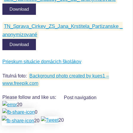
Download
TN_Sprava_Cirkev_ZS_Jana_Krstitela_Partizanske _
anonymizované
Download
Prieskum situácie domácich školákov
Titulná foto:
Background photo created by kues1 –
www.freepik.com
Please follow and like us:
Post navigation
20
0
20
20