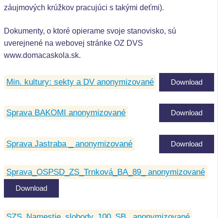
záujmových krúžkov pracujúci s takými deťmi).
Dokumenty, o ktoré opierame svoje stanovisko, sú
uverejnené na webovej stránke OZ DVS
www.domacaskola.sk.
Min. kultury: sekty a DV anonymizované
Download
Sprava BAKOMI anonymizované
Download
Sprava Jastraba _ anonymizované
Download
Sprava_OSPSD_ZS_Trnková_BA_89_ anonymizované
Download
SZS_Namestie_slobody_100_SB_ anonymizované