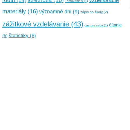
rodín
(14)
Testovanie 9
(1)
materiály
(16)
významné dni
(9)
zápis do školy
(2)
zážitkové vzdelávanie
(43)
čítanie
čas pre seba
(1)
štatistiky
(8)
(5)