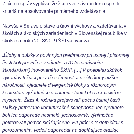
Z týchto správ vyplýva, že žiaci vzdelávaní doma splnili
kritériá na absolvovanie primárneho vzdelávania.
Navyše v Správe o stave a úrovni výchovy a vzdelávania v
školách a školských zariadeniach v Slovenskej republike v
školskom roku 2018/2019 ŠŠI sa uvádza:
„Úlohy a otázky z povinných predmetov pri ústnej i písomnej
časti boli prevažne v súlade s UO (vzdelávacími
štandardami) inovovaného ŠkVP. […] V priebehu skúšok
vykonávali žiaci prevažne činnosti a riešili úlohy nižšej
náročnosti, ojedinele divergentné úlohy s rôznorodým
kontextom vyžadujúce uplatnenie logického a kritického
myslenia. Žiaci 4. ročníka prejavovali počas ústnej časti
skúšky primerané komunikačné schopnosti, len ojedinele
boli ich odpovede nesmelé, jednoslovné, výnimočne
potrebovali pomoc skúšajúceho. Pri práci s textom čítali s
porozumením, vedeli odpovedať na doplňujúce otázky.