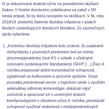
IV je dokazovaná dvakrát ročne na pravidelnom skúšaní
žiakov. V histórii domáceho vzdelávania sa zatiaľ v SR
nestal prípad, že by dieťa neuspelo na skúškach. V šk. roku
2018/19 prebehlo šetrenie školskej inšpekcie v piatich
školách zastrešujúcich domácich školákov. Zo záverečných
správ vyberáme:
„Kontrolou školskej inšpekcie bolo zistené, že zadávané
úlohy/otázky z povinných predmetov boli pri ústnej
/písomnej/praktickej časti KS v súlade s učebnými
osnovami (vzdelávacími štandardami) iŠkVP. […] Žiaci 4.
ročníka prejavovali dobré komunikačné schopnosti,
vyjadrovali sa kultivovane a spisovne správne. Svoje
poznatky prezentovali vecne, v logickom slede s využitím
adekvátnej odbornej terminológie, dokázali nájsť
súvislosti a spracovať ich v ucelených textoch
korešpondujúcim s obsahom učiva 4. ročníka, preukázali
schopnosť využívať vedomosti v medzipredmetových