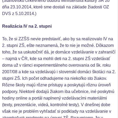
(Stanovisko cirkevného odboru Ministerstva kultúry SR zo
dňa 23.10.2014, ktoré sme dostali na základe žiadosti OZ
DVS z 5.10.2014.)
Realizácia IV na 2. stupni
To, že si ZZŠS nevie predstaviť, ako by sa realizovalo IV na
2. stupni ZŠ, ešte neznamená, že to nie je možné. Dôkazom
toho, že sa uskutočniť dá, je domáce vzdelávanie v zahraničí
– najmä v ČR, kde sa mohli deti na 2. stupni ZŠ vzdelávať
doma už v rámci experimentálneho overovania od šk. roku
2007/08 a kde sa vzdelávajú i slovenskí domáci školáci na 2.
stupni ZŠ. Ich počet odhadujeme na niekoľko sto žiakov.
Rôzne školy majú rôzne prístupy a poskytujú rôznu úroveň
podpory. Niektoré dodajú žiakom iba učebnice, iné poskytnú
hodiny online a portál naplnený vzdelávacími materiálmi
(texty, prezentácie, videá, kontrolné testy). V dnešnej dobe
však nie je problém vyhľadať si podklady na vzdelávanie v
akomkoľvek predmete na úrovni ZŠ. Rozumieme, že v