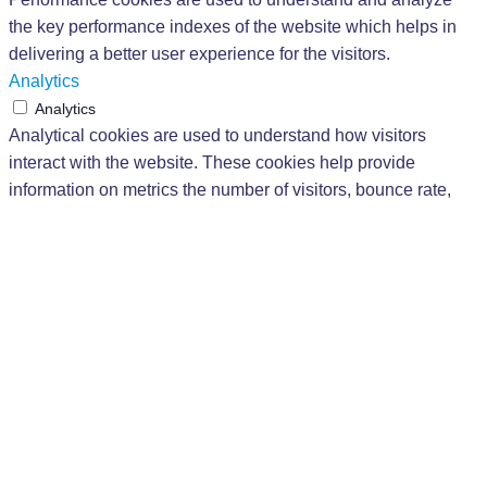
the key performance indexes of the website which helps in
delivering a better user experience for the visitors.
Analytics
Analytics
Analytical cookies are used to understand how visitors
interact with the website. These cookies help provide
information on metrics the number of visitors, bounce rate,
traffic source, etc.
Advertisement
Advertisement
Advertisement cookies are used to provide visitors with
relevant ads and marketing campaigns. These cookies track
visitors across websites and collect information to provide
customized ads.
Others
Others
Other uncategorized cookies are those that are being