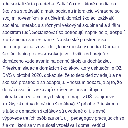
kde socializácia prebieha. Zatiaľ čo deti, ktoré chodia do
školy sa stretávajú a majú sociálnu interakciu výhradne so
svojimi rovesníkmi a s učiteľmi, domáci školáci zažívajú
sociálnu interakciu s rôznymi vekovými skupinami a širším
spektrom ľudí. Socializovať sa potrebujú napríklad aj dospelí,
ktorí zmenia zamestnanie. Na školské prostredie sa
potrebujú socializovať deti, ktoré do školy chodia. Domáci
školáci tento proces absolvujú vo chvíli, keď prejdú z
domáceho vzdelávania na dennú školskú dochádzku.
Prieskum situácie domácich školákov, ktorý uskutočnilo OZ
DVS v októbri 2020, dokazuje, že to tieto deti zvládajú a na
školské prostredie sa adaptujú. Prieskum dokazuje aj to, že
domáci školáci získavajú skúsenosti v sociálnych
interakciách v rámci iných skupín (napr. ZUŠ, záujmové
krúžky, skupiny domácich školákov). V prílohe Prieskumu
situácie domácich školákov sú uvedené o. i. slovné
výpovede tretích osôb (autorít, t. j. pedagógov pracujúcich so
žiakmi, ktorí sa v minulosti vzdelávali doma, vedúci