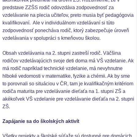
predstave ZZŠS rodič odovzdáva zodpovednosť za
vzdelávanie na plecia učiteľov, preto musia byť pedagógovia
kvalifikovaní. Ale v individuálnom vzdelávaní si túto
zodpovednosť ponecháva rodič, ktorý zabezpečuje úroveň
vzdelávania v spolupráci s kmeňovou školou.
Obsah vzdelávania na 2. stupni zastreší rodič. Väčšina
rodičov vzdelávajúcich svoje deti doma má VŠ vzdelanie. Ak
má rodič napríklad technické vzdelanie, má nevyhnutne
hlboké vedomosti v matematike, fyzike a chémii. Ak by sme
to porovnali so situáciou v ČR, tam je kvalifikačným kritériom
rodiča maturita pre vzdelávanie dieťaťa na 1. stupni ZŠ a
akékoľvek VŠ vzdelanie pre vzdelávanie dieťaťa na 2. stupni
ZŠ.
Zapájanie sa do školských aktivít
Všetky projekty a školské súťaže sú dostupné pre domácich