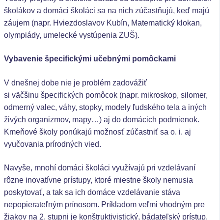
školákov a domáci školáci sa na nich zúčastňujú, keď majú
záujem (napr. Hviezdoslavov Kubín, Matematický klokan,
olympiády, umelecké vystúpenia ZUŠ).
Vybavenie špecifickými učebnými pomôckami
V dnešnej dobe nie je problém zadovážiť
si väčšinu špecifických pomôcok (napr. mikroskop, silomer,
odmerný valec, váhy, stopky, modely ľudského tela a iných
živých organizmov, mapy…) aj do domácich podmienok.
Kmeňové školy ponúkajú možnosť zúčastniť sa o. i. aj
vyučovania prírodných vied.
Navyše, mnohí domáci školáci využívajú pri vzdelávaní
rôzne inovatívne prístupy, ktoré miestne školy nemusia
poskytovať, a tak sa ich domáce vzdelávanie stáva
nepopierateľným prínosom. Príkladom veľmi vhodným pre
žiakov na 2. stupni je konštruktivistický, bádateľský prístup,