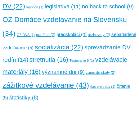
DV
(22)
legislatíva
(11)
no back to school
(9)
lapbook
(1)
OZ Domáce vzdelávanie na Slovensku
(34)
sebariadené
predškoláci
(4)
portfólio
(2)
rozhovory
(2)
OZ DVS
(1)
socializácia
(22)
sprevádzanie DV
vzdelávanie
(5)
stretnutia
(16)
vzdelávacie
rodín
(14)
Testovanie 9
(1)
materiály
(16)
významné dni
(9)
zápis do školy
(2)
zážitkové vzdelávanie
(43)
čítanie
čas pre seba
(1)
štatistiky
(8)
(5)