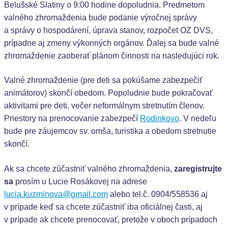
Belušské Slatiny o 9:00 hodine dopoludnia. Predmetom
valného zhromaždenia bude podanie výročnej správy
a správy o hospodárení, úprava stanov, rozpočet OZ DVS,
prípadne aj zmeny výkonných orgánov. Ďalej sa bude valné
zhromaždenie zaoberať plánom činnosti na nasledujúci rok.
Valné zhromaždenie (pre deti sa pokúšame zabezpečiť
animátorov) skončí obedom. Popoludnie bude pokračovať
aktivitami pre deti, večer neformálnym stretnutím členov.
Priestory na prenocovanie zabezpečí
Rodinkovo
. V nedeľu
bude pre záujemcov sv. omša, turistika a obedom stretnutie
skončí.
Ak sa chcete zúčastniť valného zhromaždenia,
zaregistrujte
sa
prosím u Lucie Rosákovej na adrese
lucia.kuzminova@gmail.com
alebo tel.č. 0904/558536 aj
v prípade keď sa chcete zúčastniť iba oficiálnej časti, aj
v prípade ak chcete prenocovať, pretože v oboch prípadoch