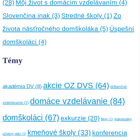
(28)
Môj život s domácim vzdelávaním
(4)
Slovenčina inak
(3)
Stredné školy
(1)
Zo
života násťročného domškoláka
(5)
Úspešní
domškoláci
(4)
Témy
akcie OZ DVS
(64)
akadémia DV
(8)
dištančné
domáce vzdelávanie
(84)
vzdelávanie
(2)
domškoláci
(67)
exkurzie
(20)
filmy
(1)
individuálny
kmeňové školy
(33)
konferencia
učebný plán
(1)