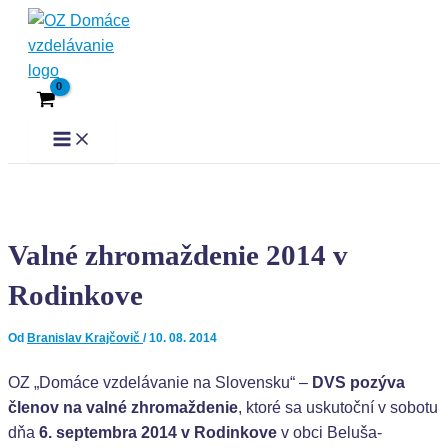
Preskočiť
Post
Main
Menu
na
navigation
obsah
Valné zhromaždenie 2014 v
Rodinkove
Od
Branislav Krajčovič
/
10. 08. 2014
OZ „Domáce vzdelávanie na Slovensku“ –
DVS pozýva
členov na valné zhromaždenie
, ktoré sa uskutoční v sobotu
dňa
6. septembra 2014
v Rodinkove
v obci Beluša-