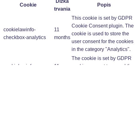
Dĺžka
Cookie
Popis
trvania
This cookie is set by GDPR
Cookie Consent plugin. The
cookielawinfo-
11
cookie is used to store the
checkbox-analytics
months
user consent for the cookies
in the category "Analytics".
The cookie is set by GDPR
cookielawinfo-
11
cookie consent to record the
checkbox-functional
months
user consent for the cookies
in the category "Functional".
This cookie is set by GDPR
Cookie Consent plugin. The
cookielawinfo-
11
cookies is used to store the
checkbox-necessary
months
user consent for the cookies
in the category "Necessary".
This cookie is set by GDPR
Cookie Consent plugin. The