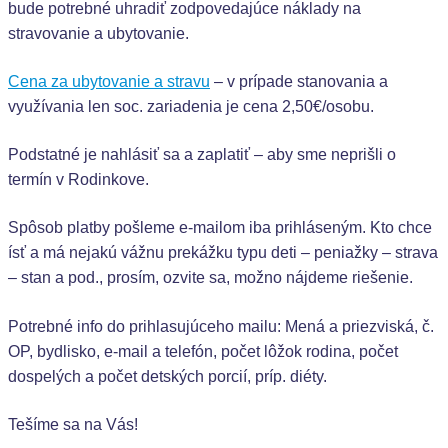
bude potrebné uhradiť zodpovedajúce náklady na
stravovanie a ubytovanie.
Cena za ubytovanie a stravu
– v prípade stanovania a
využívania len soc. zariadenia je cena 2,50€/osobu.
Podstatné je nahlásiť sa a zaplatiť – aby sme neprišli o
termín v Rodinkove.
Spôsob platby pošleme e-mailom iba prihláseným. Kto chce
ísť a má nejakú vážnu prekážku typu deti – peniažky – strava
– stan a pod., prosím, ozvite sa, možno nájdeme riešenie.
Potrebné info do prihlasujúceho mailu: Mená a priezviská, č.
OP, bydlisko, e-mail a telefón, počet lôžok rodina, počet
dospelých a počet detských porcií, príp. diéty.
Tešíme sa na Vás!