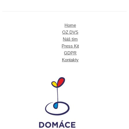
Home
OZ DVS
Náš tím
Press Kit
GDPR
Kontakty