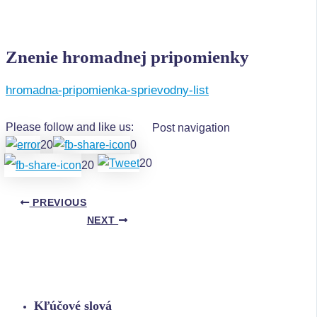
Znenie hromadnej pripomienky
hromadna-pripomienka-sprievodny-list
Please follow and like us:
Post navigation
20
0
20
20
PREVIOUS
NEXT
Kľúčové slová