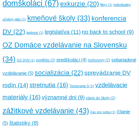
domškoláci
(67)
exkurzie
(20)
filmy
(1)
individuálny
kmeňové školy
(33)
konferencia
učebný plán
(1)
DV
(22)
legislatíva
(11)
no back to school
(9)
lapbook
(1)
OZ Domáce vzdelávanie na Slovensku
(34)
sebariadené
predškoláci
(4)
portfólio
(2)
rozhovory
(2)
OZ DVS
(1)
socializácia
(22)
sprevádzanie DV
vzdelávanie
(5)
stretnutia
(16)
vzdelávacie
rodín
(14)
Testovanie 9
(1)
materiály
(16)
významné dni
(9)
zápis do školy
(2)
zážitkové vzdelávanie
(43)
čítanie
čas pre seba
(1)
štatistiky
(8)
(5)