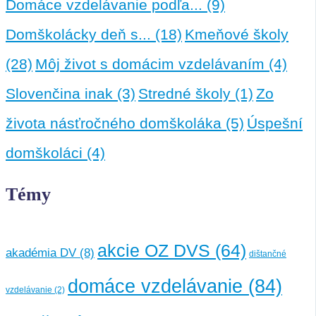
Domáce vzdelávanie podľa...
(9)
Domškolácky deň s...
(18)
Kmeňové školy
(28)
Môj život s domácim vzdelávaním
(4)
Slovenčina inak
(3)
Stredné školy
(1)
Zo
života násťročného domškoláka
(5)
Úspešní
domškoláci
(4)
Témy
akcie OZ DVS
(64)
akadémia DV
(8)
dištančné
domáce vzdelávanie
(84)
vzdelávanie
(2)