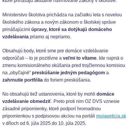
ktoré prinášajú aktuálne navrhované zákony v školstve.
Ministerstvo školstva prichádza na začiatku leta s novelou
školského zákona a novým zákonom o školskej správe
prinášajúcimi
úpravy, ktoré sa dotýkajú domáceho
vzdelávania
priamo aj nepriamo.
Obsahujú body, ktoré sme pre domáce vzdelávanie
odporúčali – to je pozitívne a
veľmi to vítame
. Ide najmä o
zmenu komisionálneho skúšania pred trojčlennou komisiou
na „obyčajné“
preskúšanie jedným pedagógom
a
zahrnutie portfólia
do foriem preskúšania.
No obsahujú tiež ustanovenia, ktoré by mohli
domáce
vzdelávanie obmedziť
. Preto proti nim OZ DVS vznesie
zásadné pripomienky, ktoré podporí hromadnou
pripomienkou s podpisovou akciou na portáli
mojapeticia.sk
v dňoch od 6. júla 2025 do 10. júla 2025.