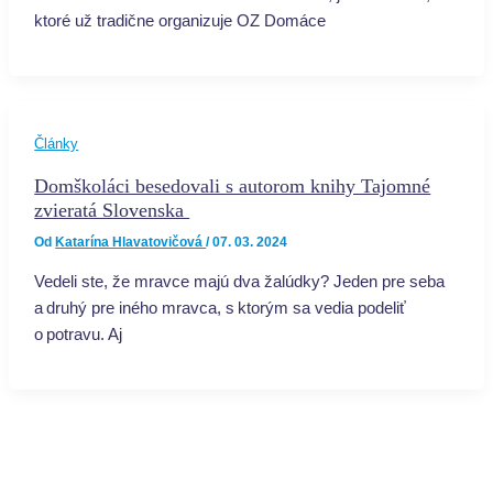
ktoré už tradične organizuje OZ Domáce
Články
Domškoláci besedovali s autorom knihy Tajomné
zvieratá Slovenska
Od
Katarína Hlavatovičová
/
07. 03. 2024
Vedeli ste, že mravce majú dva žalúdky? Jeden pre seba
a druhý pre iného mravca, s ktorým sa vedia podeliť
o potravu. Aj