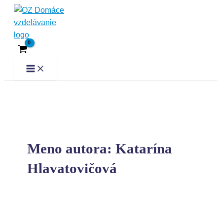
Preskočiť
Main
Menu
na
obsah
Meno autora: Katarína
Hlavatovičová